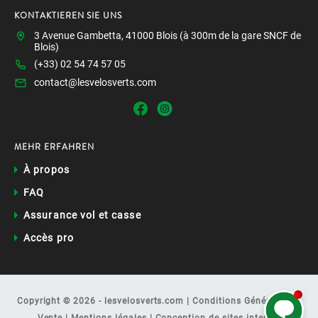
KONTAKTIEREN SIE UNS
3 Avenue Gambetta, 41000 Blois (à 300m de la gare SNCF de
Blois)
(+33) 02 54 74 57 05
contact@lesvelosverts.com
MEHR ERFAHREN
À propos
FAQ
Assurance vol et casse
Accès pro
Copyright © 2026 - lesvelosverts.com |
Conditions Générales de
Comment puis-je vous aider ?
Vente
|
Mentions légales
|
Conception de sites internet