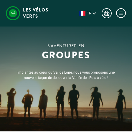
LES VÉLOS
FR
VERTS
S'AVENTURER EN
GROUPES
Implantés au cœur du Val de Loire, nous vous proposons une
nouvelle façon de découvrir la Vallée des Rois à vélo !