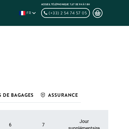
ACCUEIL TÉLÉPHONIQUE 7J/7 DE 9H À 18H
(+33) 2 54 74 57 05
FR
S DE BAGAGES
ASSURANCE
Jour
6
7
supplémentaire